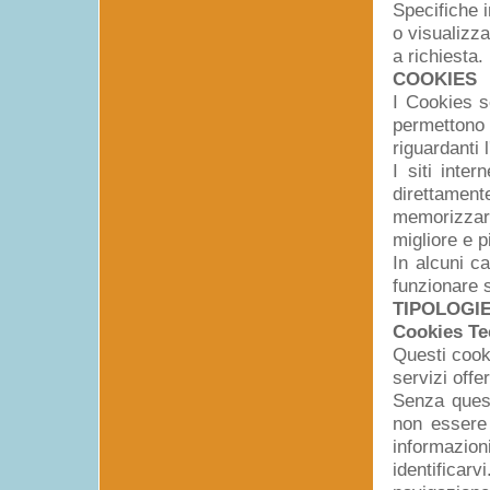
Specifiche 
o visualizza
a richiesta.
COOKIES
I Cookies s
permettono
riguardanti l
I siti inte
direttame
memorizzar
migliore e p
In alcuni ca
funzionare s
TIPOLOGIE
Cookies Te
Questi cooki
servizi offer
Senza quest
non essere 
informazio
identificarv