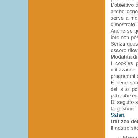
L’obiettivo
anche conos
serve a most
dimostrato 
Anche se qu
loro non po
Senza quest
essere rilev
Modalità di
I cookies 
utilizzando
programmi d
È bene sape
del sito po
potrebbe e
Di seguito s
la gestione
Safari
.
Utilizzo de
Il nostro si