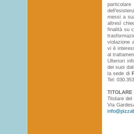
particolar
dell'esisten
messi a sua
altresì chie
finalità su 
trasformazi
violazione a
vi è interes
al trattame
Ulteriori i
dei suoi da
la sede di
Tel: 030.35
TITOLARE
Titolare del
Via Gardesa
info@pizzab