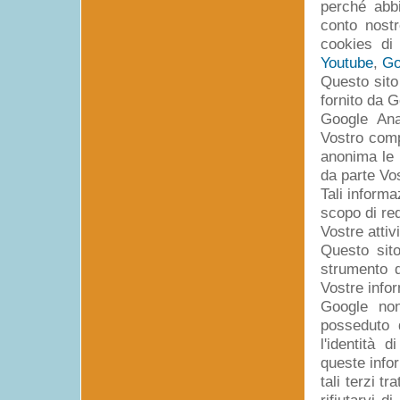
perché abbi
conto nostr
cookies di
Youtube
,
Go
Questo sito
fornito da G
Google Anal
Vostro comp
anonima le 
da parte Vos
Tali inform
scopo di red
Vostre attiv
Questo sito
strumento d
Vostre infor
Google non
posseduto 
l'identità 
queste info
tali terzi t