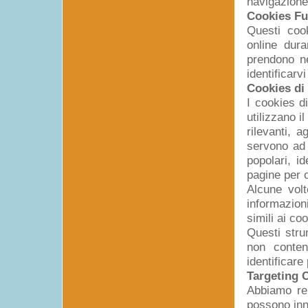
navigazione 
Cookies Fu
Questi cook
online dura
prendono né
identificarv
Cookies di
I cookies d
utilizzano i
rilevanti, a
servono ad 
popolari, i
pagine per o
Alcune volt
informazion
simili ai c
Questi strum
non conten
identificare
Targeting 
Abbiamo rel
possono inn