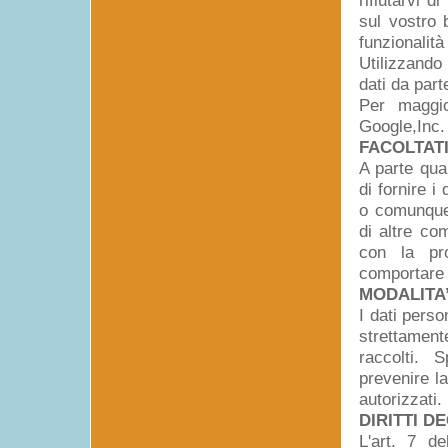
rifiutarvi 
sul vostro 
funzionalità
Utilizzando
dati da part
Per maggio
Google,Inc
FACOLTATI
A parte quan
di fornire i
o comunque i
di altre co
con la pro
comportare l
MODALITA
I dati perso
strettament
raccolti. 
prevenire la
autorizzati.
DIRITTI D
L'art. 7 del