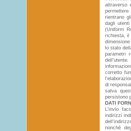
attraverso 
permettere 
rientrano g
dagli utenti
(Uniform Re
richiesta, i
dimensione d
lo stato del
parametri r
dell’utente
informazioni
corretto f
l’elaborazio
di responsab
salva quest
persistono p
DATI FOR
L’invio fac
indirizzi i
dell’indiriz
nonché degl