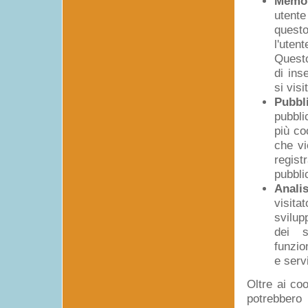
Memor
utente
quest
l'uten
Questo
di ins
si visit
Pubbl
pubbli
più co
che vi
regis
pubblic
Analis
visit
svilup
dei s
funzio
e servi
Oltre ai co
potrebbero