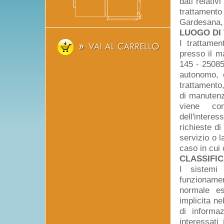
dati relativi
trattamento
Gardesana, 
LUOGO DI
I trattamen
presso il m
145 - 25085 
autonomo, e
trattamento
di manutenz
viene co
dell'intere
richieste di
servizio o l
caso in cui 
CLASSIFIC
I sistemi
funzionamen
normale es
implicita ne
di informa
interessati