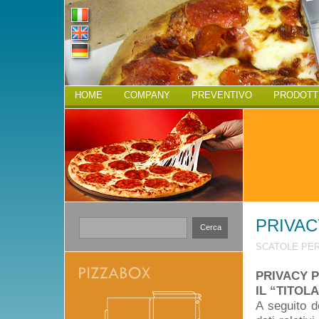
HOME
COMPANY
PREVENTIVO
PRODOTT
PRIVAC
Cerca
SCATOLE PER
PRIVACY 
IL “TITO
A seguito d