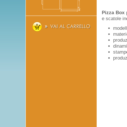
Pizza Box
p
e scatole in
modelli
materi
produz
dinami
stampe
produz